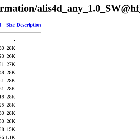
formation/alis4d_any_1.0_SW@hf
d
Size
Description
-
30
28K
20
26K
31
27K
48
28K
51
28K
51
28K
18
28K
25
28K
30
28K
30
28K
38
15K
26
1.1K