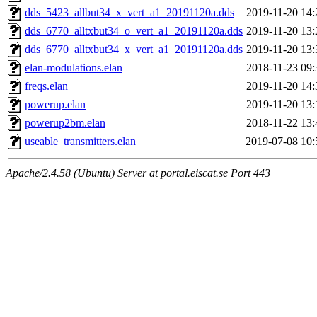
dds_5423_allbut34_x_vert_a1_20191120a.dds
2019-11-20 14:
dds_6770_alltxbut34_o_vert_a1_20191120a.dds
2019-11-20 13:
dds_6770_alltxbut34_x_vert_a1_20191120a.dds
2019-11-20 13:
elan-modulations.elan
2018-11-23 09:
freqs.elan
2019-11-20 14:
powerup.elan
2019-11-20 13:
powerup2bm.elan
2018-11-22 13:
useable_transmitters.elan
2019-07-08 10:
Apache/2.4.58 (Ubuntu) Server at portal.eiscat.se Port 443