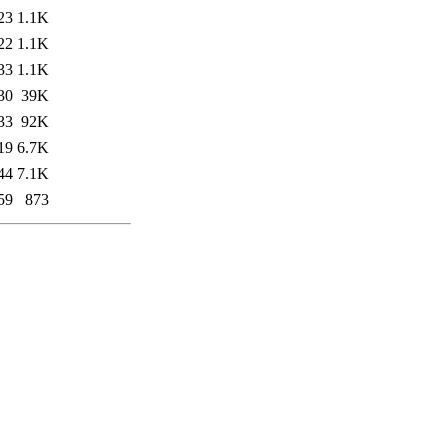
23
1.1K
22
1.1K
33
1.1K
30
39K
33
92K
19
6.7K
44
7.1K
59
873